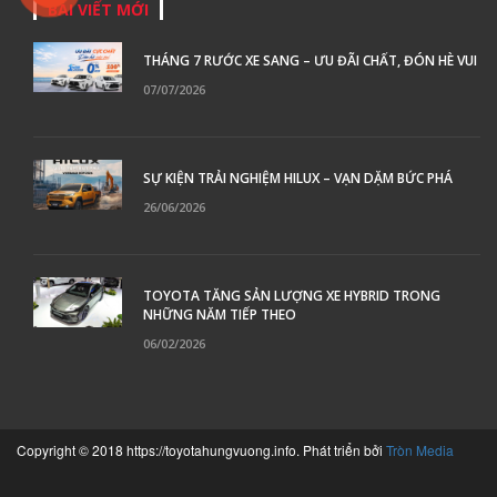
BÀI VIẾT MỚI
THÁNG 7 RƯỚC XE SANG – ƯU ĐÃI CHẤT, ĐÓN HÈ VUI
07/07/2026
SỰ KIỆN TRẢI NGHIỆM HILUX – VẠN DẶM BỨC PHÁ
26/06/2026
TOYOTA TĂNG SẢN LƯỢNG XE HYBRID TRONG
NHỮNG NĂM TIẾP THEO
06/02/2026
Copyright © 2018 https://toyotahungvuong.info. Phát triển bởi
Tròn Media