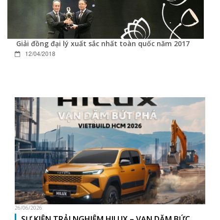
Giải đồng đại lý xuất sắc nhất toàn quốc năm 2017
12/04/2018
26/06/2026
SỰ KIỆN TRẢI NGHIỆM HILUX – VẠN DẶM BỨC