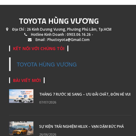
TOYOTA HÙNG VƯƠNG
Địa Chỉ : 26 Kinh Dương Vương, Phường Phú Lâm, Tp.HCM
Hotline Kinh Doanh : 0903.06.16.26 -
Email : Phuctoyota@gmail.com
KẾT NỐI VỚI CHÚNG TÔI
TOYOTA HÙNG VƯƠNG
BÀI VIẾT MỚI
THÁNG 7 RƯỚC XE SANG – ƯU ĐÃI CHẤT, ĐÓN HÈ VUI
07/07/2026
SỰ KIỆN TRẢI NGHIỆM HILUX – VẠN DẶM BỨC PHÁ
26/06/2026