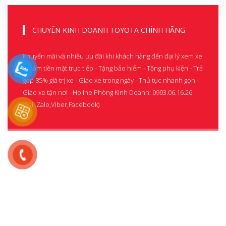
CHUYÊN KINH DOANH TOYOTA CHÍNH HÃNG
Khuyến mãi và nhiều ưu đãi khi khách hàng đến đại lý xem xe
- Giảm tiền mặt trực tiếp - Tặng bảo hiểm - Tặng phụ kiện - Trả
góp 85% giá trị xe - Giao xe trong ngày - Thủ tục nhanh gọn -
Giao xe tận nơi - Holine Phòng Kinh Doanh: 0903.06.16.26
(Call,Zalo,Viber,Facebook)