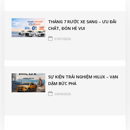
THÁNG 7 RƯỚC XE SANG – ƯU ĐÃI
CHẤT, ĐÓN HÈ VUI
07/07/2026
SỰ KIỆN TRẢI NGHIỆM HILUX – VẠN
DẶM BỨC PHÁ
26/06/2026