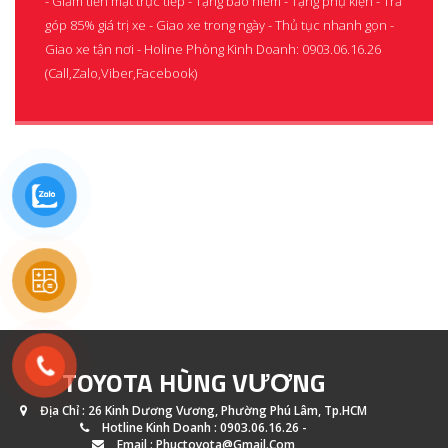
- Giảm tiền mặt trực tiếp - Tặng bảo hiểm - Tặng phụ kiện - Trả
góp 85% giá trị xe - Giao xe trong ngày - Thủ tục nhanh gọn -
Giao xe tận nơi - Holine Phòng Kinh Doanh: 0903.06.16.26
(Call,Zalo,Viber,Facebook)
TOYOTA HÙNG VƯƠNG
Địa Chỉ : 26 Kinh Dương Vương, Phường Phú Lâm, Tp.HCM
Hotline Kinh Doanh : 0903.06.16.26 -
Email : Phuctoyota@gmail.com