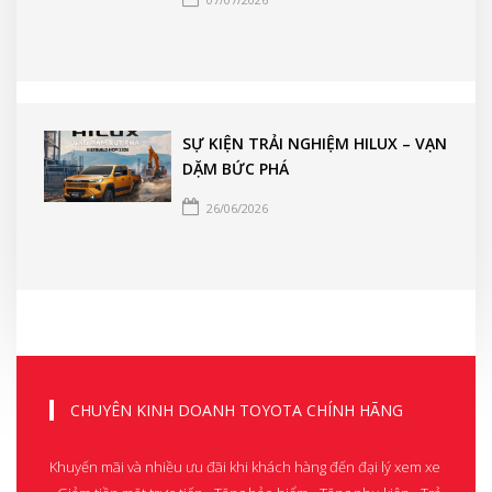
SỰ KIỆN TRẢI NGHIỆM HILUX – VẠN
DẶM BỨC PHÁ
26/06/2026
CHUYÊN KINH DOANH TOYOTA CHÍNH HÃNG
Khuyến mãi và nhiều ưu đãi khi khách hàng đến đại lý xem xe