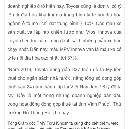
doanh nghiệp ô tô hiện nay, Toyota cũng là đơn vị có tỷ
lệ nội địa hóa khá khi mà trung bình tỷ lệ nội địa hóa
ngành ô tô mới chỉ đạt trung bình 7-10%. Các mẫu xe
sản xuất và lắp ráp chiến lược như Vios, Innova của
Toyota liên tục nằm trong danh sách những mẫu xe bán
chạy nhất. Đến nay, mẫu MPV Innova vẫn là mẫu xe có
tỷ lệ nội địa hóa cao nhất, tới 37%.
“Năm 2018, Toyota đóng góp 827 triệu đô la Mỹ tiền
thuế cho ngân sách nhà nước, nâng tổng số đóng góp
thuế sau 24 năm thành lập tại Việt Nam lên 7,8 tỷ đô la
Mỹ. Đây là một trong những doanh nghiệp dẫn đầu
trong hoạt động đóng góp thuế tại tỉnh Vĩnh Phúc”, Thứ
trưởng Đỗ Thắng Hải cho hay.
Tổng Giám đốc TMV Toru Kinoshita cũng cho biết thêm, việc
quay trở lại sản xuất mẫu xe Fortuner thể hiện một trong