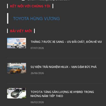
KẾT NỐI VỚI CHÚNG TÔI
TOYOTA HÙNG VƯƠNG
BÀI VIẾT MỚI
THÁNG 7 RƯỚC XE SANG – ƯU ĐÃI CHẤT, ĐÓN HÈ VUI
07/07/2026
SỰ KIỆN TRẢI NGHIỆM HILUX – VẠN DẶM BỨC PHÁ
26/06/2026
TOYOTA TĂNG SẢN LƯỢNG XE HYBRID TRONG
NHỮNG NĂM TIẾP THEO
06/02/2026